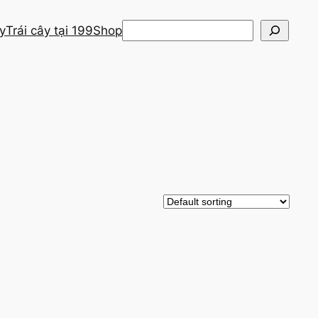
Search
ây
Trái cây tại 199
Shop