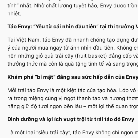
tính” nhất. Nhờ chất lượng tuyệt hảo, Envy được tr
nhiệt.
Táo Envy: “Yêu từ cái nhìn đầu tiên” tại thị trường 
Tại Việt Nam, táo Envy đã nhanh chóng tạo dựng đư
ý của người mua ngay từ ánh nhìn đầu tiên. Không c
nên những giỏ quà trái cây (fruit basket) đẳng cấp v
thưởng thức mà còn là quà tặng tinh tế và sang trọn
Khám phá “bí mật” đằng sau sức hấp dẫn của Env
Mỗi trái táo Envy là một kiệt tác của tạo hóa. Lớp 
ra trong miệng cùng vị ngọt thanh tao và hương thơm
năng giữ độ tươi ngon bền lâu – một lợi thế quan trọn
Dinh dưỡng và lợi ích vượt trội từ trái táo đỏ Envy
Là một loại “siêu trái cây”, táo Envy không chỉ ngon