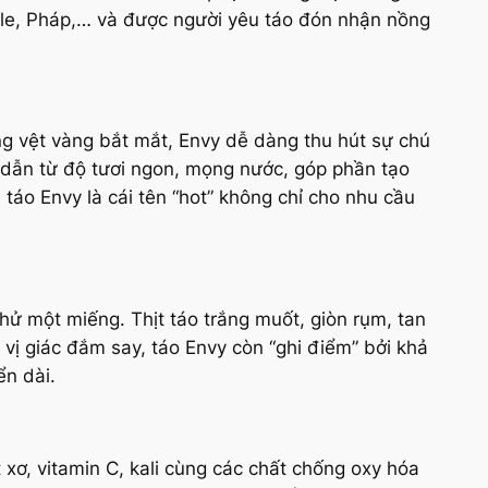
hile, Pháp,… và được người yêu táo đón nhận nồng
g vệt vàng bắt mắt, Envy dễ dàng thu hút sự chú
p dẫn từ độ tươi ngon, mọng nước, góp phần tạo
 táo Envy là cái tên “hot” không chỉ cho nhu cầu
hử một miếng. Thịt táo trắng muốt, giòn rụm, tan
vị giác đắm say, táo Envy còn “ghi điểm” bởi khả
ển dài.
 xơ, vitamin C, kali cùng các chất chống oxy hóa