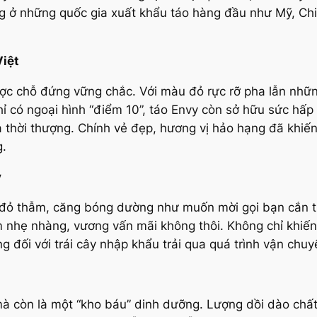
ồng ở những quốc gia xuất khẩu táo hàng đầu như Mỹ, C
Việt
ợc chỗ đứng vững chắc. Với màu đỏ rực rỡ pha lẫn nhữn
hỉ có ngoại hình “điểm 10”, táo Envy còn sở hữu sức hấ
à thời thượng. Chính vẻ đẹp, hương vị hảo hạng đã khiến
g.
y
vỏ đỏ thẫm, căng bóng dường như muốn mời gọi bạn cắn t
 nhẹ nhàng, vương vấn mãi không thôi. Không chỉ khiến 
g đối với trái cây nhập khẩu trải qua quá trình vận chuy
 mà còn là một “kho báu” dinh dưỡng. Lượng dồi dào chất