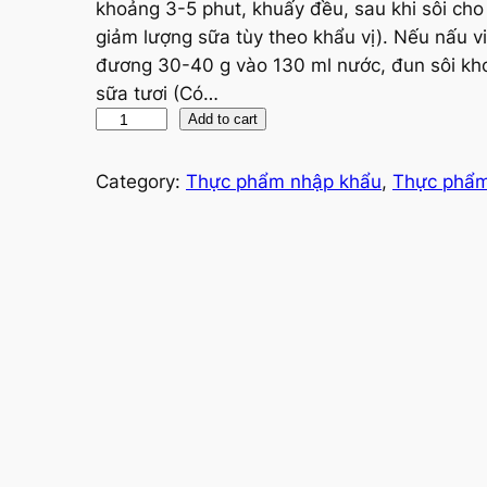
khoảng 3-5 phut, khuấy đều, sau khi sôi ch
giảm lượng sữa tùy theo khẩu vị). Nếu nấu v
đương 30-40 g vào 130 ml nước, đun sôi kh
sữa tươi (Có…
Y
Add to cart
ế
n
Category:
Thực phẩm nhập khẩu
, 
Thực phẩm
m
ạ
c
h
n
g
u
y
ê
n