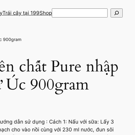
Search
ây
Trái cây tại 199
Shop
Úc 900gram
n chất Pure nhập
từ Úc 900gram
ớng dẫn sử dụng : Cách 1: Nấu với sữa: Lấy 3
h cho vào nồi cùng với 230 ml nước, đun sôi