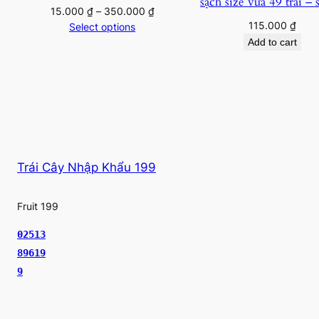
sạch size vừa 49 trái – 
Price
15.000
₫
–
350.000
₫
115.000
₫
range:
Select options
15.000 ₫
Add to cart
through
350.000 ₫
Trái Cây Nhập Khẩu 199
Fruit 199
02513
89619
9