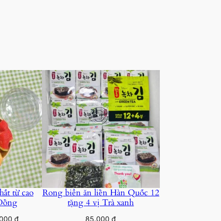
ất từ cao
Rong biển ăn liền Hàn Quốc 12
Đồng
tặng 4 vị Trà xanh
Price
.000
₫
85.000
₫