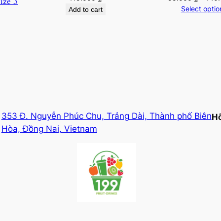
size 3
q
Select optio
Add to cart
u
a
n
t
i
t
y
353 Đ. Nguyễn Phúc Chu, Trảng Dài, Thành phố Biên
Hỗ
Hòa, Đồng Nai, Vietnam