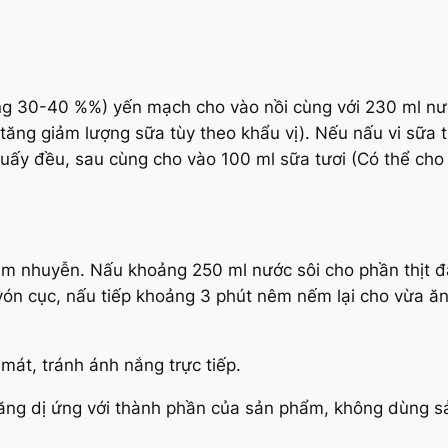
c
h
ấ
t
P
 30-40 %%) yến mạch cho vào nồi cùng với 230 ml nước
u
tăng giảm lượng sữa tùy theo khẩu vị). Nếu nấu vi sữa
r
uấy đều, sau cùng cho vào 100 ml sữa tươi (Có thể cho
e
n
h
ậ
ăm nhuyễn. Nấu khoảng 250 ml nước sôi cho phần thịt đ
p
n cục, nấu tiếp khoảng 3 phút nêm nếm lại cho vừa ăn 
k
h
át, tránh ánh nắng trực tiếp.
ẩ
u
ăng dị ứng với thành phần của sản phẩm, không dùng s
t
r