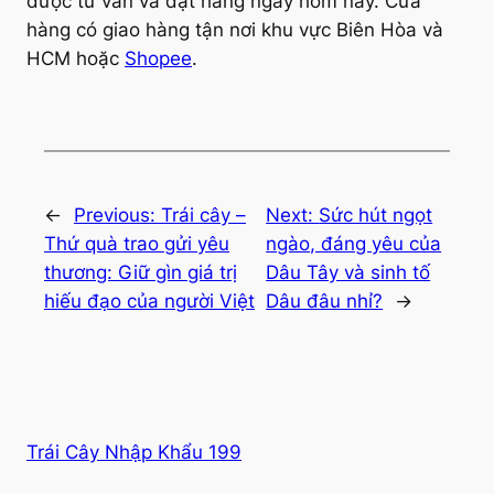
được tư vấn và đặt hàng ngay hôm nay. Cửa
hàng có giao hàng tận nơi khu vực Biên Hòa và
HCM hoặc
Shopee
.
←
Previous:
Trái cây –
Next:
Sức hút ngọt
Thứ quà trao gửi yêu
ngào, đáng yêu của
thương: Giữ gìn giá trị
Dâu Tây và sinh tố
hiếu đạo của người Việt
Dâu đâu nhỉ?
→
Trái Cây Nhập Khẩu 199